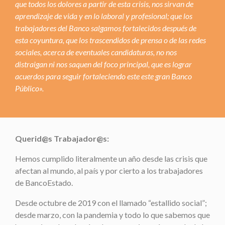
que todos los dolores a partir de esta crisis, nos sirvan de
aprendizaje de vida y en lo laboral y profesional; que los
trabajadores del Banco salgamos fortalecidos después de
esta coyuntura, que los trascendidos de prensa o de las redes
sociales, acerca de eventuales candidaturas, no nos
distraigan ni nos saquen del foco principal, que es lograr
acuerdos para seguir fortaleciendo este este gran Banco
Público».
Querid@s Trabajador@s:
Hemos cumplido literalmente un año desde las crisis que
afectan al mundo, al país y por cierto a los trabajadores
de BancoEstado.
Desde octubre de 2019 con el llamado “estallido social”;
desde marzo, con la pandemia y todo lo que sabemos que