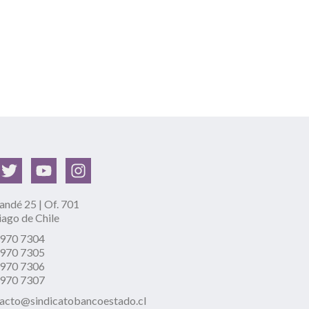
ndé 25 | Of. 701
iago de Chile
2970 7304
2970 7305
2970 7306
2970 7307
acto@sindicatobancoestado.cl