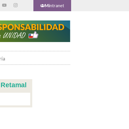
Mi
ntranet
ría
 Retamal