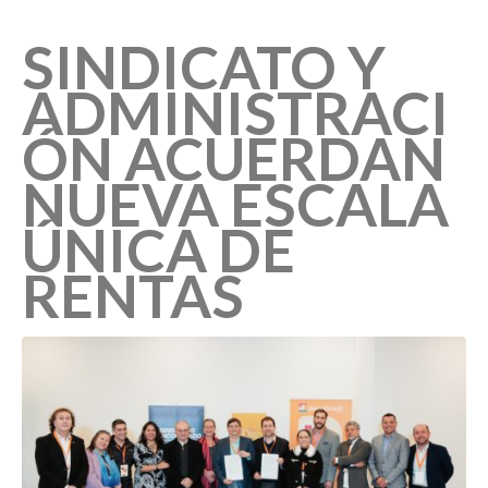
SINDICATO Y
ADMINISTRACI
ÓN ACUERDAN
NUEVA ESCALA
ÚNICA DE
RENTAS