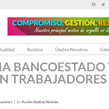
tualidad
Recintos
Únete a Nosotros
Gale
IA BANCOESTADO 
EN TRABAJADORES
aciones
En
Acción Sindical
,
Noticias