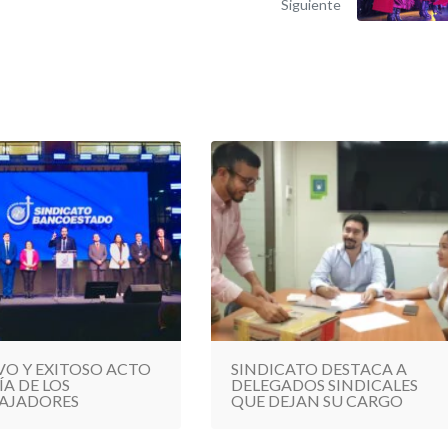
Siguiente
VO Y EXITOSO ACTO
SINDICATO DESTACA A
ÍA DE LOS
DELEGADOS SINDICALES
AJADORES
QUE DEJAN SU CARGO