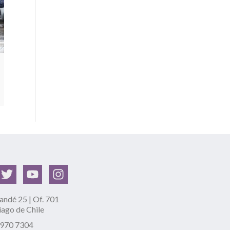
ndé 25 | Of. 701
iago de Chile
2970 7304