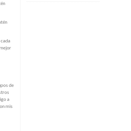
tén
ntén
a cada
 mejor
upos de
stros
igo a
con mis