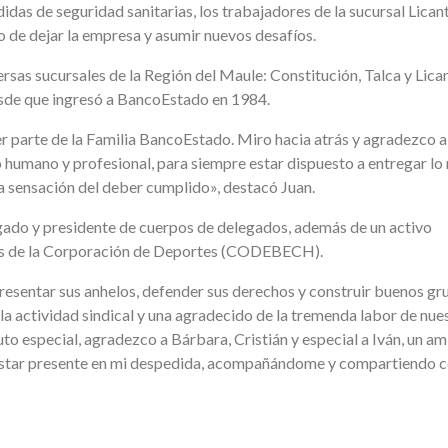
as de seguridad sanitarias, los trabajadores de la sucursal Lican
 de dejar la empresa y asumir nuevos desafíos.
rsas sucursales de la Región del Maule: Constitución, Talca y Lica
desde que ingresó a BancoEstado en 1984.
r parte de la Familia BancoEstado. Miro hacia atrás y agradezco 
o humano y profesional, para siempre estar dispuesto a entregar lo
 la sensación del deber cumplido», destacó Juan.
legado y presidente de cuerpos de delegados, además de un activo
avés de la Corporación de Deportes (CODEBECH).
resentar sus anhelos, defender sus derechos y construir buenos gr
la actividad sindical y una agradecido de la tremenda labor de nue
uto especial, agradezco a Bárbara, Cristián y especial a Iván, un am
r estar presente en mi despedida, acompañándome y compartiendo 