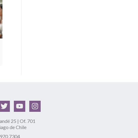
ndé 25 | Of. 701
iago de Chile
2970 7304