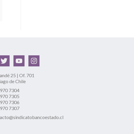
ndé 25 | Of. 701
iago de Chile
2970 7304
2970 7305
2970 7306
2970 7307
acto@sindicatobancoestado.cl