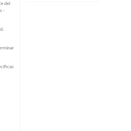
te del
s -
d.
erminar
cíficas