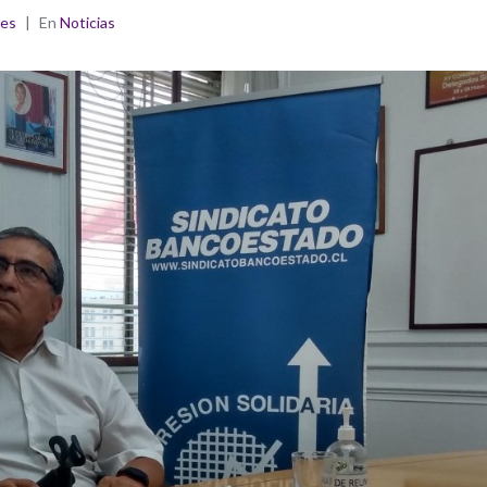
nes
En
Noticias