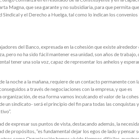
rta Magna, que sea garante y no subsidiaria, para que permita que
d Sindical y el Derecho a Huelga, tal como lo indican los convenios
bajadores del Banco, expresada en la cohesión que existe alrededor 
za, pero no ha sido fácil mantener esa unidad, son años de trabajo, 
ental tener una sola voz, capaz de representar los anhelos y esper
e de la noche a la mañana, requiere de un contacto permanente con l
 conseguidos a través de negociaciones con la empresa, y que es
 organización, de esa forma vamos inculcando el valor de la cohes
e un sindicato- será el principio del fin para todas las conquistas 
ivo”.
ad de expresar sus puntos de vista, destacando además, la necesid
ad de propósitos, “es fundamental dejar los egos de lado y pensar s
sotros como Organización hemos vivido tiempos difíciles, nuestro