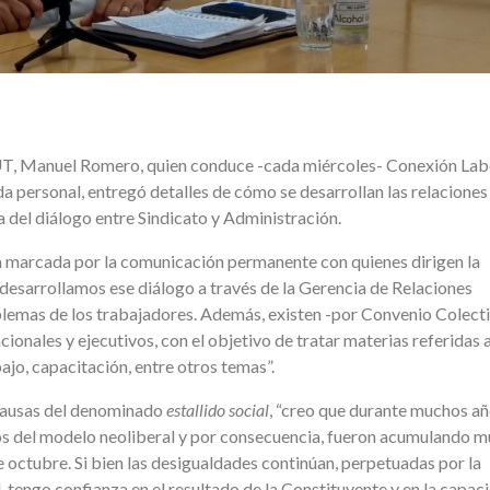
CUT, Manuel Romero, quien conduce -cada miércoles- Conexión Lab
da personal, entregó detalles de cómo se desarrollan las relaciones
 del diálogo entre Sindicato y Administración.
á marcada por la comunicación permanente con quienes dirigen la
 desarrollamos ese diálogo a través de la Gerencia de Relaciones
lemas de los trabajadores. Además, existen -por Convenio Colect
ionales y ejecutivos, con el objetivo de tratar materias referidas a
bajo, capacitación, entre otros temas”.
 causas del denominado
estallido social
, “creo que durante muchos añ
usos del modelo neoliberal y por consecuencia, fueron acumulando 
e octubre. Si bien las desigualdades continúan, perpetuadas por la
, tengo confianza en el resultado de la Constituyente y en la capac