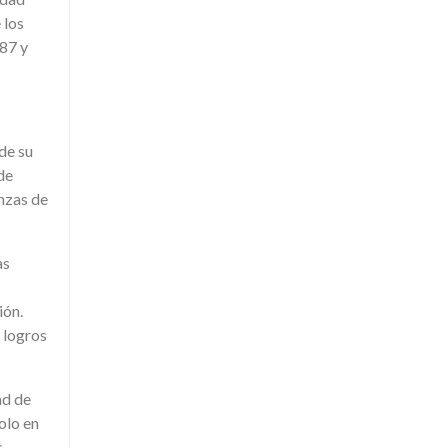
 los
 87 y
de su
de
anzas de
as
ión.
y logros
ad de
olo en
s