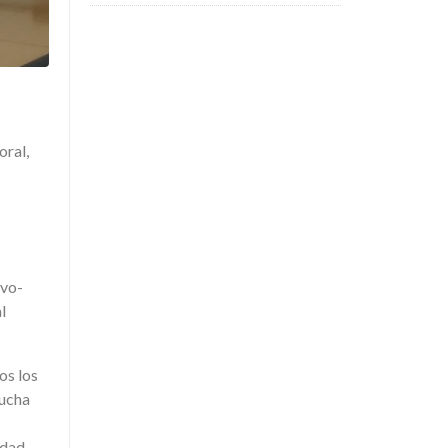
oral,
ivo-
l
os los
mucha
idad