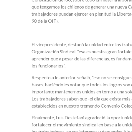
que tengamos los chilenos de generar una nueva Ca
trabajadores puedan ejercer en plenitud la Liberta
98 de la OIT».
El vicepresidente, destacó la unidad entre los tra
Organización Sindical, “esa es nuestra gran fortale
aprender que a pesar de las diferencias, es fundam
los funcionarios”.
Respecto a lo anterior, señaló, “eso no se consigu
bases, haciéndoles notar que todos los logros son
importante mantenernos unidos en torno a una sola
Los trabajadores saben que -el día que exista más d
establecidos en nuestro tremendo Convenio Colect
Finalmente, Luis Destefani agradeció la oportunid
fortalecer el movimiento sindical en base a la unid
los trabajadores, en sus intereses y demandas. No