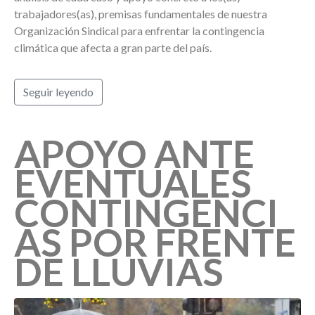
trabajadores(as), premisas fundamentales de nuestra
Organización Sindical para enfrentar la contingencia
climática que afecta a gran parte del país.
Seguir leyendo
APOYO ANTE
EVENTUALES
CONTINGENCI
AS POR FRENTE
DE LLUVIAS