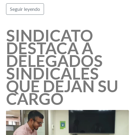
Seguir leyendo
SINDICATO
DESTACA A
DELEGADOS
SINDICALES
QUE DEJAN SU
CARGO