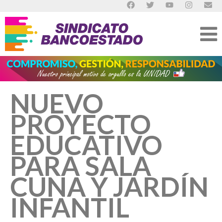
NUEVO
PROYECTO
EDUCATIVO
PARA SALA
CUNA Y JARDÍN
INFANTIL