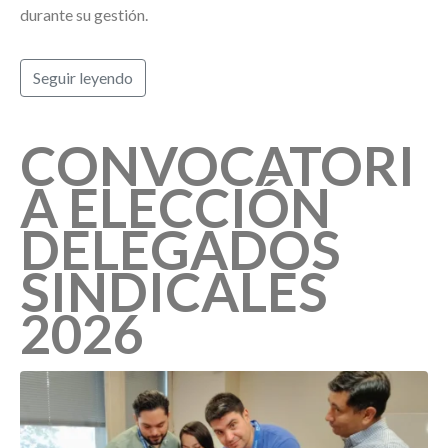
durante su gestión.
Seguir leyendo
CONVOCATORI
A ELECCIÓN
DELEGADOS
SINDICALES
2026