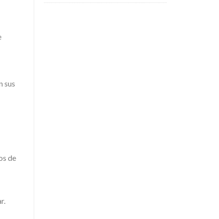
e
n sus
os de
r.