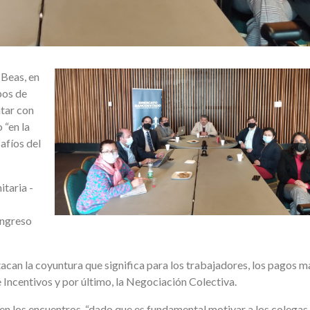
 Beas, en
pos de
tar con
 “en la
afíos del
itaria -
ongreso
can la coyuntura que significa para los trabajadores, los pagos m
e Incentivos y por último, la Negociación Colectiva.
r en los encuentros, “dado que es fundamental motivar a los colegas.