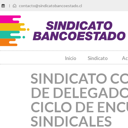
contacto@sindicatobancoestado.cl
|
Inicio
Sindicato
Ac
SINDICATO C
DE DELEGADO
CICLO DE EN
SINDICALES