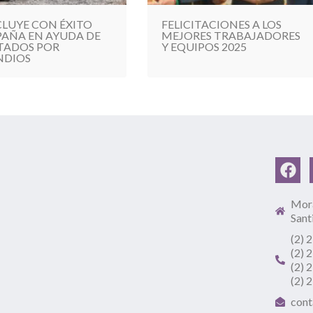
LUYE CON ÉXITO
FELICITACIONES A LOS
AÑA EN AYUDA DE
MEJORES TRABAJADORES
TADOS POR
Y EQUIPOS 2025
NDIOS
Mora
Sant
(2) 
(2) 
(2) 
(2) 
cont