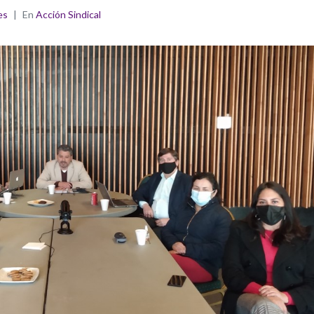
es
En
Acción Sindical