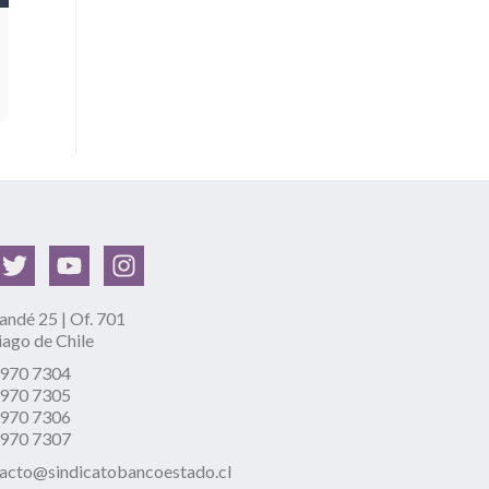
ndé 25 | Of. 701
iago de Chile
2970 7304
2970 7305
2970 7306
2970 7307
acto@sindicatobancoestado.cl