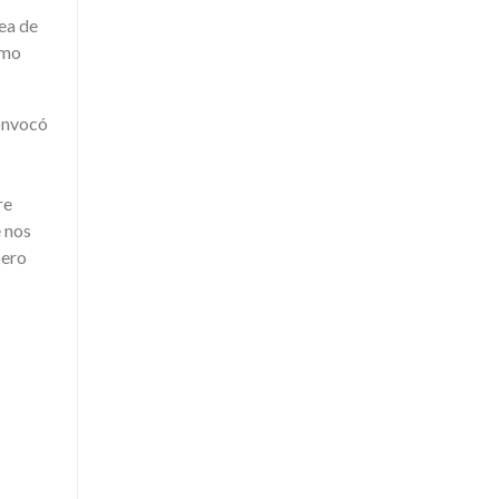
sea de
ómo
convocó
re
e nos
pero