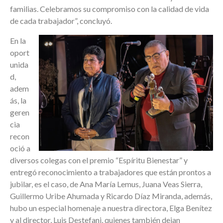
familias. Celebramos su compromiso con la calidad de vida
de cada trabajador”, concluyó.
En la
oport
unida
d,
adem
ás, la
geren
cia
recon
oció a
diversos colegas con el premio “Espíritu Bienestar” y
entregó reconocimiento a trabajadores que están prontos a
jubilar, es el caso, de Ana María Lemus, Juana Veas Sierra,
Guillermo Uribe Ahumada y Ricardo Díaz Miranda, además,
hubo un especial homenaje a nuestra directora, Elga Benítez
y al director, Luis Destefani, quienes también dejan