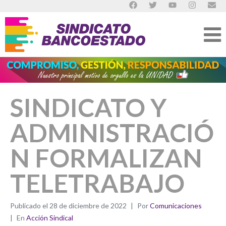
SINDICATO Y
ADMINISTRACIÓ
N FORMALIZAN
TELETRABAJO
Publicado el
28 de diciembre de 2022
Por
Comunicaciones
En
Acción Sindical