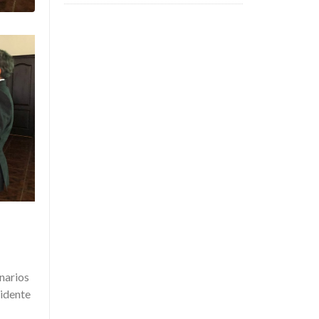
narios
sidente