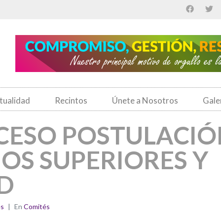
tualidad
Recintos
Únete a Nosotros
Gale
CESO POSTULACIÓ
OS SUPERIORES Y
D
es
En
Comités