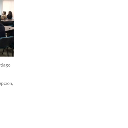
ntiago
epción,