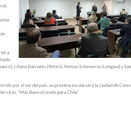
cal,
autas
ván
ron a
ormado
hanco), Liliana Barrueto (Retiro), Nelson Echeverría (Longaví) y Sa
orrido por el sur del país, su próxima escala será la ciudad de Conc
 del ciclo, “Más BancoEstado para Chile”.