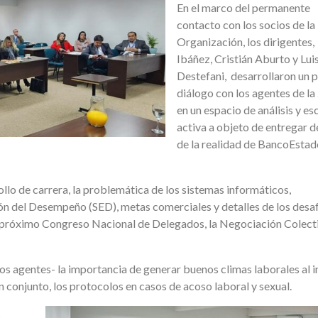
En el marco del permanente
contacto con los socios de la
Organización, los dirigentes,
Ibáñez, Cristián Aburto y Lui
Destefani, desarrollaron un p
diálogo con los agentes de la
en un espacio de análisis y e
activa a objeto de entregar d
de la realidad de BancoEstad
llo de carrera, la problemática de los sistemas informáticos,
ión del Desempeño (SED), metas comerciales y detalles de los desa
l próximo Congreso Nacional de Delegados, la Negociación Colecti
os agentes- la importancia de generar buenos climas laborales al i
en conjunto, los protocolos en casos de acoso laboral y sexual.
s