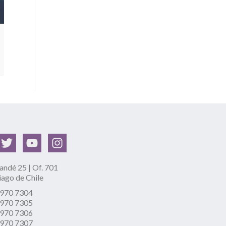
ndé 25 | Of. 701
iago de Chile
2970 7304
2970 7305
2970 7306
2970 7307