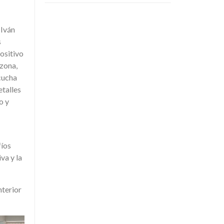
 Iván
s
ositivo
 zona,
scucha
etalles
o y
fíos
va y la
nterior