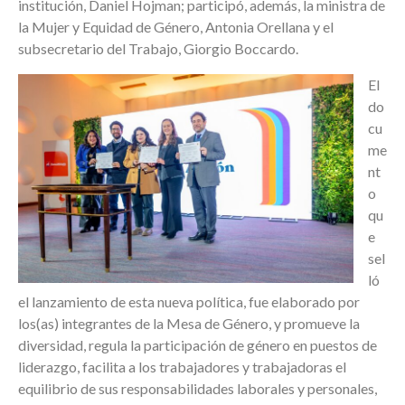
institución, Daniel Hojman; participó, además, la ministra de
la Mujer y Equidad de Género, Antonia Orellana y el
subsecretario del Trabajo, Giorgio Boccardo.
El
do
cu
me
nt
o
qu
e
sel
ló
el lanzamiento de esta nueva política, fue elaborado por
los(as) integrantes de la Mesa de Género, y promueve la
diversidad, regula la participación de género en puestos de
liderazgo, facilita a los trabajadores y trabajadoras el
equilibrio de sus responsabilidades laborales y personales,