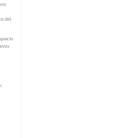
vos
to del
espacio
uevos
n