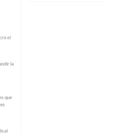
cró el
ndir la
es que
les
ical