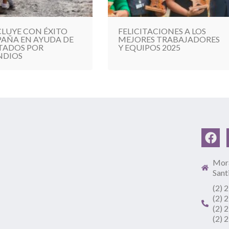
LUYE CON ÉXITO
FELICITACIONES A LOS
AÑA EN AYUDA DE
MEJORES TRABAJADORES
TADOS POR
Y EQUIPOS 2025
NDIOS
Mora
Sant
(2) 
(2) 
(2) 
(2) 