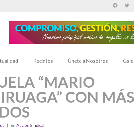
tualidad
Recintos
Únete a Nosotros
Gale
UELA “MARIO
MIRUAGA” CON MÁ
ADOS
nes
En
Acción Sindical