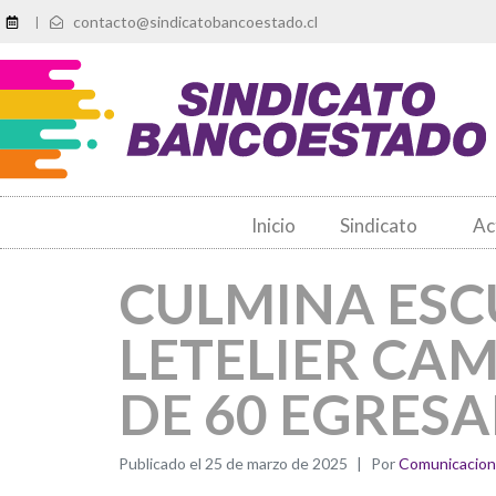
contacto@sindicatobancoestado.cl
|
Inicio
Sindicato
Ac
CULMINA ESC
LETELIER CA
DE 60 EGRES
Publicado el
25 de marzo de 2025
Por
Comunicacio