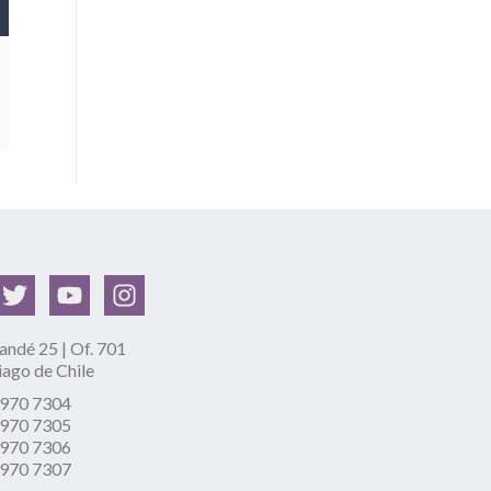
ndé 25 | Of. 701
iago de Chile
2970 7304
2970 7305
2970 7306
2970 7307