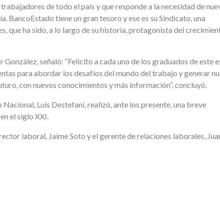
a trabajadores de todo el país y que responde a la necesidad de nue
a. BancoEstado tiene un gran tesoro y ese es su Sindicato, una
 que ha sido, a lo largo de su historia, protagonista del crecimien
 González, señaló: “Felicito a cada uno de los graduados de este 
entas para abordar los desafíos del mundo del trabajo y generar n
futuro, con nuevos conocimientos y más información”, concluyó.
o Nacional, Luis Destefani, realizó, ante los presente, una breve
en el siglo XXI.
irector laboral, Jaime Soto y el gerente de relaciones laborales, Jua