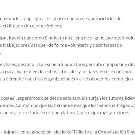
ancoEstado, congregó a dirigentes nacionales, autoridades de
 certificado de reconocimiento.
apacitación que como Sindicato nos llena de orgullo, porque involu
e trabajadores(as) que -de forma voluntaria y desinteresada-
.
e Osses, destacó: «La Escuela Sindical nos permite compartir y difu
ivo para avanzar en derechos laborales y sociales. En ese contexto,
 a defender nuestras organizaciones y a reconocer los complejos
os(as), esperamos que desde esta escuela surjan los futuros líder
laborales. Confiamos que las herramientas que les hemos entregado 
lución, sobre todo en el plano laboral, que exige más y mejores
 Hojman -en su alocución- declaró: “Felicito a la Organización Sind