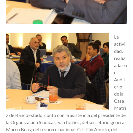
La
activi
dad,
realiz
ada en
el
Audit
orio
de la
Casa
Matri
z de BancoEstado, contó con la asistencia del presidente de
la Organización Sindical, Iván Ibáñez, del secretario general,
Marco Beas; del tesorero nacional, Cristián Aburto; del