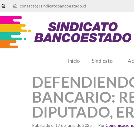
contacto@sindicatobancoestado.cl
|
Inicio
Sindicato
Ac
DEFENDIEND
BANCARIO: R
DIPUTADO, E
Publicado el
17 de junio de 2025
Por
Comunicacion