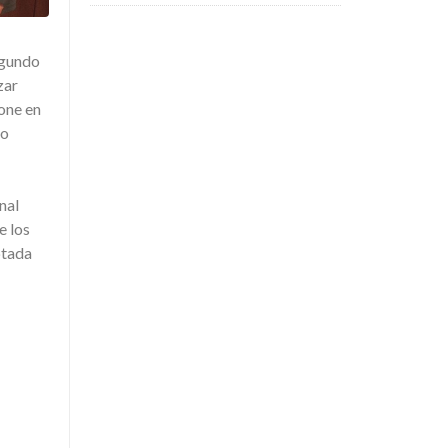
egundo
zar
one en
ro
nal
e los
ptada