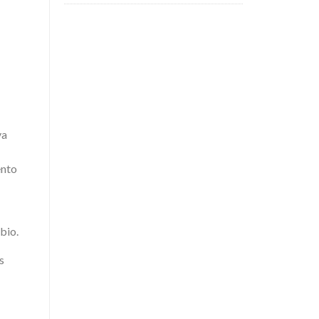
va
ento
bio.
s