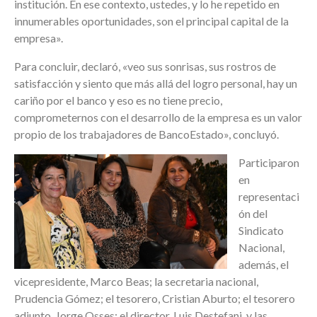
institución. En ese contexto, ustedes, y lo he repetido en
innumerables oportunidades, son el principal capital de la
empresa».
Para concluir, declaró, «veo sus sonrisas, sus rostros de
satisfacción y siento que más allá del logro personal, hay un
cariño por el banco y eso es no tiene precio,
comprometernos con el desarrollo de la empresa es un valor
propio de los trabajadores de BancoEstado», concluyó.
Participaron
en
representaci
ón del
Sindicato
Nacional,
además, el
vicepresidente, Marco Beas; la secretaria nacional,
Prudencia Gómez; el tesorero,
Cristian Aburto
; el tesorero
adjunto, Jorge Osses; el director,
Luis Destefani
y las