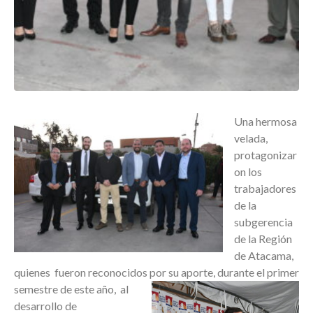
Una hermosa
velada,
protagonizar
on los
trabajadores
de la
subgerencia
de la Región
de Atacama,
quienes fueron reconocidos por su aporte,
durante el primer
semestre de este año, al
desarrollo de