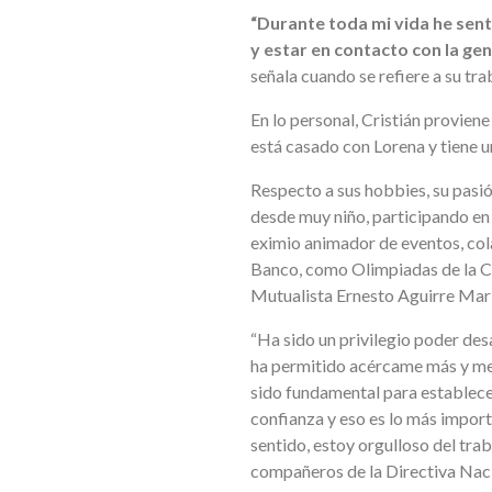
“Durante toda mi vida he sen
y estar en contacto con la gen
señala cuando se refiere a su tra
En lo personal, Cristián provien
está casado con Lorena y tiene un
Respecto a sus hobbies, su pasión
desde muy niño, participando en
eximio animador de eventos, cola
Banco, como Olimpiadas de la C
Mutualista Ernesto Aguirre Marín
“Ha sido un privilegio poder des
ha permitido acércame más y mej
sido fundamental para establece
confianza y eso es lo más importa
sentido, estoy orgulloso del tra
compañeros de la Directiva Naci