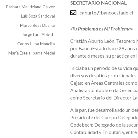
SECRETARIO NACIONAL
Bárbara Mauriziano Gálvez
caburto@bancoestado.cl
Luis Soza Sandoval
Marco Beas Duarte
«Tu Problema es Mi Problema»
Jorge Lara Abbott
Cristián Aburto León, Tesorero 
Carlos Ulloa Mancilla
por BancoEstado hace 29 años en
María Estela Ibarra Medel
durante 6 meses, su práctica en l
Iniciaba un período de su vida q
diversos desafíos profesionales 
Cajas; en Áreas Centrales como
Analista Contable en la Gerenci
como Secretario del Director La
A la par, fue desarrollando un d
Presidente del Cuerpo Delegados
Codebech; Delegado de la sucur
Contabilidad y Tributaria, entre