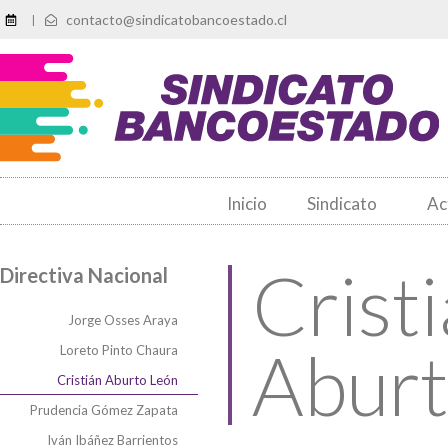
contacto@sindicatobancoestado.cl
|
Inicio
Sindicato
Ac
Crist
Directiva Nacional
Jorge Osses Araya
Aburt
Loreto Pinto Chaura
Cristián Aburto León
Prudencia Gómez Zapata
Iván Ibáñez Barrientos