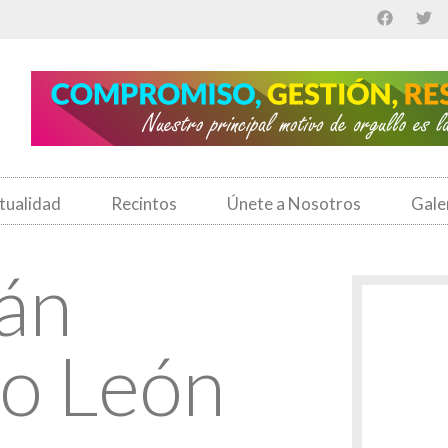
tualidad
Recintos
Únete a Nosotros
Gale
ián
o León