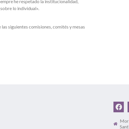
empre he respetado la institucionalidad,
sobre lo individual».
de las siguientes comisiones, comités y mesas
Mora
Sant