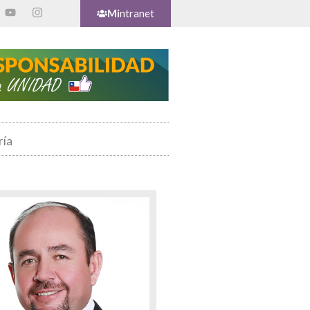
Mi
ntranet
ría